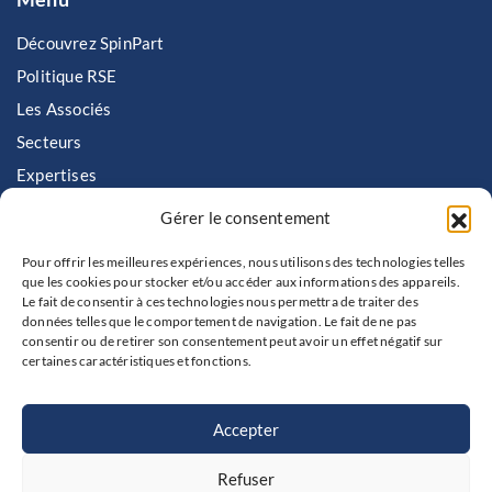
Découvrez SpinPart
Politique RSE
Les Associés
Secteurs
Expertises
Nous rejoindre
Gérer le consentement
Contactez SpinPart
Pour offrir les meilleures expériences, nous utilisons des technologies telles
que les cookies pour stocker et/ou accéder aux informations des appareils.
Contact
Le fait de consentir à ces technologies nous permettra de traiter des
données telles que le comportement de navigation. Le fait de ne pas
consentir ou de retirer son consentement peut avoir un effet négatif sur
+ 33 1 75 44 68 90
certaines caractéristiques et fonctions.
contact@spinpart.fr
10-12 rue du Général Foy
75008 Paris
Accepter
Refuser