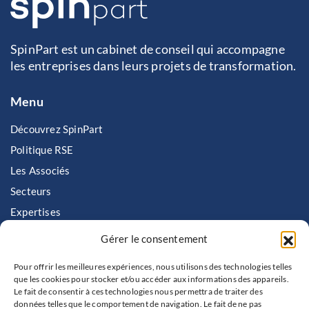
SpinPart est un cabinet de conseil qui accompagne
les entreprises dans leurs projets de transformation.
Menu
Découvrez SpinPart
Politique RSE
Les Associés
Secteurs
Expertises
Nous rejoindre
Gérer le consentement
Contactez SpinPart
Pour offrir les meilleures expériences, nous utilisons des technologies telles
que les cookies pour stocker et/ou accéder aux informations des appareils.
Contact
Le fait de consentir à ces technologies nous permettra de traiter des
données telles que le comportement de navigation. Le fait de ne pas