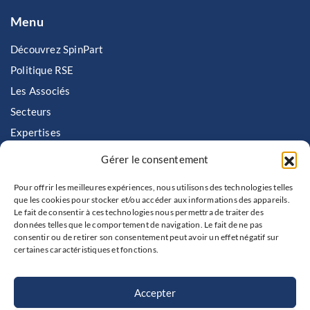
Menu
Découvrez SpinPart
Politique RSE
Les Associés
Secteurs
Expertises
Nous rejoindre
Gérer le consentement
Contactez SpinPart
Pour offrir les meilleures expériences, nous utilisons des technologies telles
que les cookies pour stocker et/ou accéder aux informations des appareils.
Contact
Le fait de consentir à ces technologies nous permettra de traiter des
données telles que le comportement de navigation. Le fait de ne pas
consentir ou de retirer son consentement peut avoir un effet négatif sur
+ 33 1 75 44 68 90
certaines caractéristiques et fonctions.
contact@spinpart.fr
10-12 rue du Général Foy
75008 Paris
Accepter