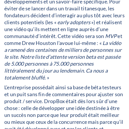
développements et un savoir-faire spécifique. Pour
éviter de se lancer dans un travail titanesque, les
fondateurs décident d’interagir au plus tôt avec leurs
clients potentiels (les «
early adopters
») et réalisent
une vidéo qu’ils mettent en ligne auprès d’une
communauté d’intérêt. Cette vidéo sera son
MVP
et
comme Drew Houston l’avoue lui-même : «
La vidéo
a ramené des centaines de milliers de personnes sur
le site. Notre liste d’attente version beta est passée
de 5.000 personnes à 75.000 personnes
littéralement du jour au lendemain. Ca nous a
totalement bluffé
. »
L’entreprise possédait ainsi sa base de béta testeurs
et un puit sans fin de commentaires pour ajuster son
produit / service. DropBox était dès lors sûr d’une
chose : celle de développer une idée destinée à être
un succès non parce que leur produit était meilleur
ou mieux que ceux de la concurrence mais parce qu’il
avait été développé avec et par les clients et