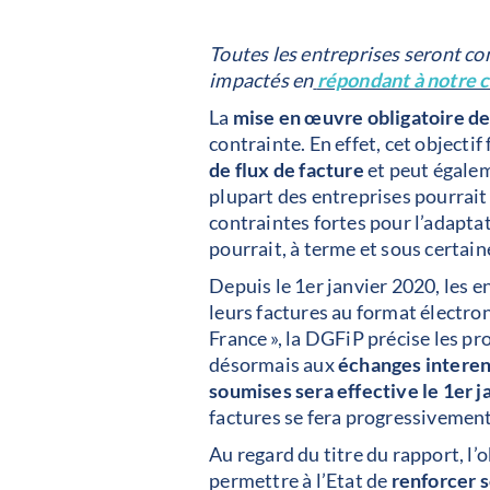
Toutes les entreprises seront c
impactés en
répondant à notre 
La
mise en œuvre obligatoire de
contrainte. En effet, cet objecti
de flux de facture
et peut égalem
plupart des entreprises pourrait t
contraintes fortes pour l’adapta
pourrait, à terme et sous certai
Depuis le 1er janvier 2020, les 
leurs factures au format électron
France », la DGFiP précise les pr
désormais aux
échanges interent
soumises
sera effective le 1er 
factures se fera progressivement,
Au regard du titre du rapport, l’o
permettre à l’Etat de
renforcer s