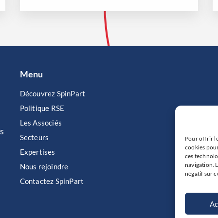
Menu
Découvrez SpinPart
Politique RSE
Les Associés
s
Secteurs
Pour offrir l
cookies pour
Expertises
ces technolo
navigation. 
Nous rejoindre
négatif sur c
Contactez SpinPart
Ac