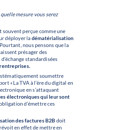
 quelle mesure vous serez
t souvent perçue comme une
our déployer la
dématérialisation
 Pourtant, nous pensons que la
 laissent présager des
és d’échange standardisées
erentreprises.
t systématiquement soumettre
rt « La TVA à l’ère du digital en
électronique en s’attaquant
res électroniques qui leur sont
’obligation d’émettre ces
isation des factures B2B
doit
prévoit en effet de mettre en