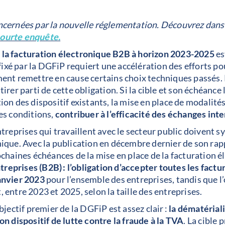
oncernées par la nouvelle réglementation. Découvrez dans
courte enquête.
 la facturation électronique B2B à horizon 2023-2025
es
f fixé par la DGFiP requiert une accélération des efforts p
ent remettre en cause certains choix techniques passés.
irer parti de cette obligation. Si la cible et son échéance
tion des dispositif existants, la mise en place de modalit
nes conditions,
contribuer à l’efficacité des échanges int
entreprises qui travaillent avec le secteur public doiven
ique. Avec la publication en décembre dernier de son rappo
ochaines échéances de la mise en place de la facturation 
reprises (B2B) : l’obligation d’accepter toutes les factu
janvier 2023
pour l’ensemble des entreprises, tandis que l
 entre 2023 et 2025, selon la taille des entreprises.
bjectif premier de la DGFiP est assez clair :
la dématérial
on dispositif de lutte contre la fraude à la TVA
. La cible 