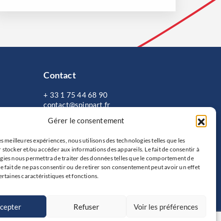
Contact
+ 33 1 75 44 68 90
contact@spinpart.fr
10-12 rue du Général Foy
Gérer le consentement
75008 Paris
es meilleures expériences, nous utilisons des technologies telles que les
 stocker et/ou accéder aux informations des appareils. Le fait de consentir à
gies nous permettra de traiter des données telles que le comportement de
Le fait de ne pas consentir ou de retirer son consentement peut avoir un effet
ertaines caractéristiques et fonctions.
cepter
Refuser
Voir les préférences