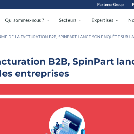
PartenorGroup
P
Qui sommes-nous ?
Secteurs
Expertises
No
RME DE LA FACTURATION B2B, SPINPART LANCE SON ENQUÊTE SUR LA
acturation B2B, SpinPart la
des entreprises