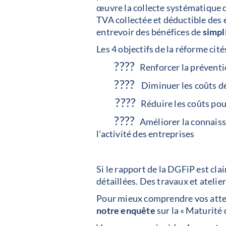
œuvre la collecte systématique d’
TVA collectée et déductible des e
entrevoir des bénéfices de
simpl
Les 4 objectifs de la réforme cit
????
Renforcer la prévention
????
Diminuer les coûts décl
????
Réduire les coûts pour
????
Améliorer la connaissa
l’activité des entreprises
Si le rapport de la DGFiP est cla
détaillées. Des travaux et atelie
Pour mieux comprendre vos atten
notre enquête
sur la « Maturité 