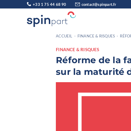
+33 1 75 44 68 90
contact@spinpart.fr
ACCUEIL
-
FINANCE & RISQUES
-
RÉFO
FINANCE & RISQUES
Réforme de la f
sur la maturité 