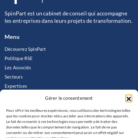
SpinPart est un cabinet de conseil qui accompagne
les entreprises dans leurs projets de transformation.
Menu
Découvrez SpinPart
Politique RSE
Les Associés
Secteurs
Expertises
Nous rejoindre
Gérer le consentement
Contactez SpinPart
Pour offrir les meilleures expériences, nous utilisons des technologies telles
que les cookies pour stocker et/ou accéder aux informations des appareils.
Contact
Le fait de consentir à ces technologies nous permettra de traiter des
données telles que le comportement de navigation. Le fait de ne pas
consentir ou de retirer son consentement peut avoir un effet négatif sur
+ 33 1 75 44 68 90