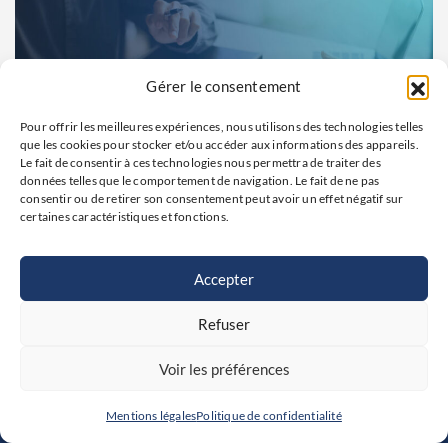
Gérer le consentement
Pour offrir les meilleures expériences, nous utilisons des technologies telles
que les cookies pour stocker et/ou accéder aux informations des appareils.
Le fait de consentir à ces technologies nous permettra de traiter des
données telles que le comportement de navigation. Le fait de ne pas
consentir ou de retirer son consentement peut avoir un effet négatif sur
certaines caractéristiques et fonctions.
ENERGIE
Accepter
Sécuriser la rentabilité des ETI
industrielles : le management des Key
Refuser
Accounts
Voir les préférences
Mentions légales
Politique de confidentialité