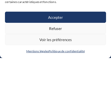
certaines caractéristiques et fonctions.
RESSOURCES HUMAINES
Accepter
Portail RH : de la promesse à la réalité,
Refuser
les clés d’une adoption réussie
Voir les préférences
Mentions légales
Politique de confidentialité
SpinPart est un cabinet de conseil qui accompagne
les entreprises dans leurs projets de transformation.
Menu